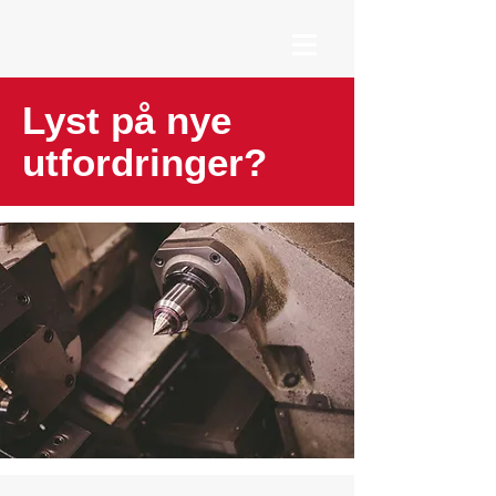
Lyst på nye
utfordringer?