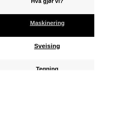
Hva gjør vi?
Maskinering
Sveising
Tegning
& utvikling
Service
& reparasjon